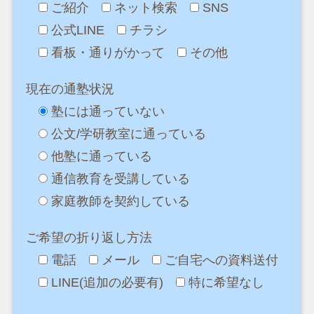
ご紹介
ネット検索
SNS
公式LINE
チラシ
看板・通りがかって
その他
現在の通塾状況
塾には通っていない
公文/学研教室に通っている
他塾に通っている
通信教育を受講している
家庭教師を契約している
ご希望の折り返し方法
電話
メール
ご自宅への資料送付
LINE(追加の必要有)
特に希望なし