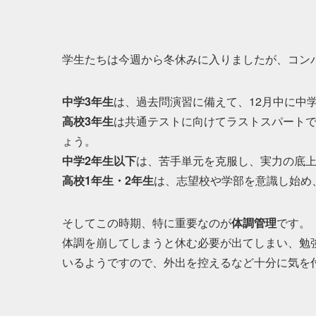
学生たちは今週から冬休みに入りましたが、コン
中学3年生
は、過去問演習に備えて、12月中に中
高校3年生
は共通テストに向けてラストスパート
ょう。
中学2年生以下
は、苦手単元を克服し、実力の底
高校1年生・2年生
は、志望校や学部を意識し始め
そしてこの時期、特に重要なのが
体調管理
です。
体調を崩してしまうと休む必要が出てしまい、勉
いるようですので、外出を控えるなど十分に気を