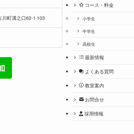
コース・料金
川町溝之口62-1 103
小学生
中学生
高校生
最新情報
よくある質問
教室案内
お問合せ
採用情報